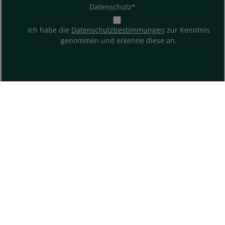
Datenschutz*
Ich habe die
Datenschutzbestimmungen
zur Kenntnis
genommen und erkenne diese an.
ÜBER UNS
SHOP SERVICE
INFORMATIONEN
KONTAKT & HILFE
SOCIAL MEDIA