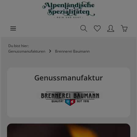
halt springen
Waren
Du bist hier:
Genussmanufakturen
Brennerei Baumann
Genussmanufaktur
Slider überspringen