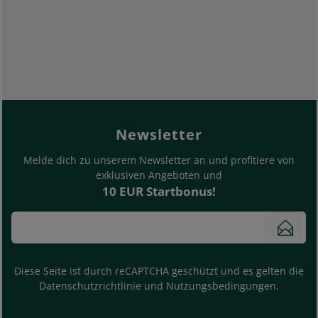
footer.general.newslette
Bitte deine E-Mail Adresse eingeben
Newsletter
Melde dich zu unserem Newsletter an und profitiere von
exklusiven Angeboten und
10 EUR Startbonus!
News
Diese Seite ist durch reCAPTCHA geschützt und es gelten die
Datenschutzrichtlinie
und
Nutzungsbedingungen
.