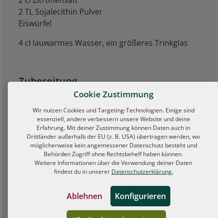
2 cl Zitronensaft
2 TL Sojalecithin Pulver
Eiswürfel
4 cl lauwarmes Wasser, ein größeres Trinkglas
Zubereitung
Cookie Zustimmung
Das Sojalecithin Pulver aus dem Drogeriemarkt
Wir nutzen Cookies und Targeting-Technologien. Einige sind
mit Wasser in ein Trinkglas füllen und ziehen
essenziell, andere verbessern unsere Website und deine
lassen. Den Shaker mit Eiswürfeln füllen,
Erfahrung. Mit deiner Zustimmung können Daten auch in
GletscherEis, Holunderblüten Sirup und
Drittländer außerhalb der EU (z. B. USA) übertragen werden, wo
möglicherweise kein angemessener Datenschutz besteht und
Zitronensaft dazu geben. Kräftig schütteln und
Behörden Zugriff ohne Rechtsbehelf haben können.
auf 4 Shot-Gläser verteilen. Die Sojalecithin
Weitere Informationen über die Verwendung deiner Daten
Mischung mit einem Küchenmixer aufschäumen
findest du in unserer
Datenschutzerklärung.
und als „Schnee“ mit einem Löffel auf die
Cocktails geben. Genießen!
Ablehnen
Konfigurieren