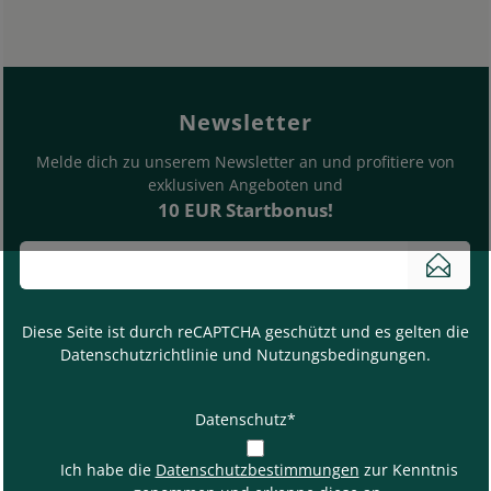
footer.general.newslette
Bitte deine E-Mail Adresse eingeben
Newsletter
Melde dich zu unserem Newsletter an und profitiere von
exklusiven Angeboten und
10 EUR Startbonus!
News
Diese Seite ist durch reCAPTCHA geschützt und es gelten die
Datenschutzrichtlinie
und
Nutzungsbedingungen
.
Datenschutz*
Ich habe die
Datenschutzbestimmungen
zur Kenntnis