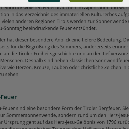
kannt sind die Bergfeuer in Ehrwald in der Tiroler Zugspitz
en eindrucksvollsten Feuerbräuchen im Alpenraum und wur
ition in das Verzeichnis des immateriellen Kulturerbes au
n vielen anderen Regionen Tirols werden zur Sonnenwende
su-Sonntag beeindruckende Feuer entzündet.
roler hat dieser besondere Anblick eine tiefere Bedeutung. D
seits für die Begrüßung des Sommers, andererseits erinne
 an die Tiroler Freiheitsgeschichte und an den tief verwurz
 Menschen. Deshalb sind neben klassischen Sonnwendfeuer
tive wie Herzen, Kreuze, Tauben oder christliche Zeichen in
zu sehen.
-Feuer
u-Feuer sind eine besondere Form der Tiroler Bergfeuer. Si
t zur Sommersonnenwende, sondern rund um den Herz-Jesu
hr Ursprung geht auf das Herz-Jesu-Gelöbnis von 1796 zurück
gen die napoleonischen Truppen dem Heiligsten Herzen Jes