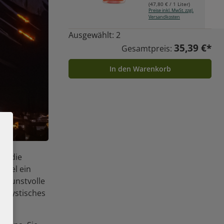
(
47,80 €
/ 1 Liter)
Preise inkl. MwSt. zzgl.
Versandkosten
Ausgewählt:
2
35,39 €*
Gesamtpreis:
In den Warenkorb
hr die
spiel ein
d kunstvolle
n mystisches