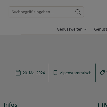
springen
Zur Hauptnavigation springen
Genusswelten
Genus
20. Mai 2024
Alpenstammtisch
UN
Infos