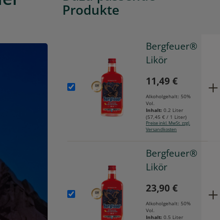
Produkte
Bergfeuer®
Likör
11,49 €
Alkoholgehalt:
50%
Vol.
Inhalt:
0.2 Liter
(
57,45 €
/ 1 Liter)
Preise inkl. MwSt. zzgl.
Versandkosten
Bergfeuer®
Likör
23,90 €
Alkoholgehalt:
50%
Vol.
Inhalt:
0.5 Liter