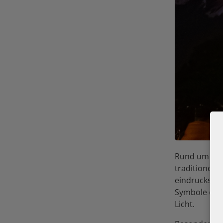
Rund um die 
traditionell
eindrucksvol
Symbole erhe
Licht.