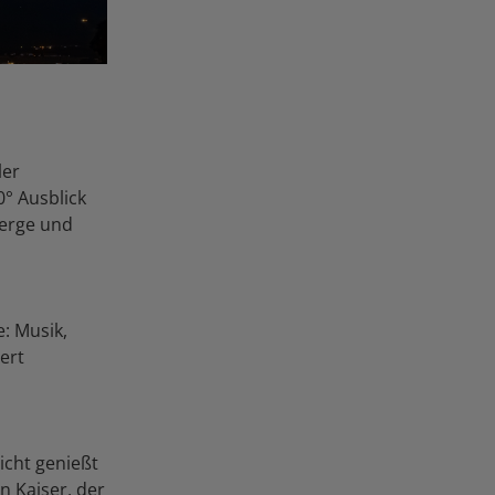
ler
0° Ausblick
Berge und
e: Musik,
ert
icht genießt
n Kaiser, der