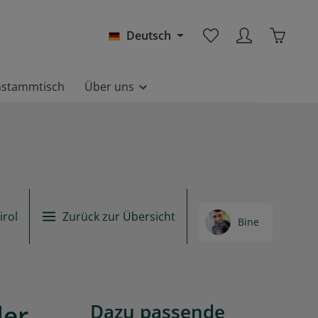
Warenkor
Deutsch
nstammtisch
Über uns
irol
Zurück zur Übersicht
Bine
ler
Dazu passende