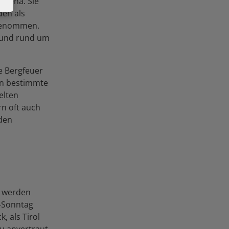
 Arena. Sie
den als
fgenommen.
 und rund um
ie Bergfeuer
rn bestimmte
elten
n oft auch
 den
e werden
-Sonntag
, als Tirol
u anvertraut