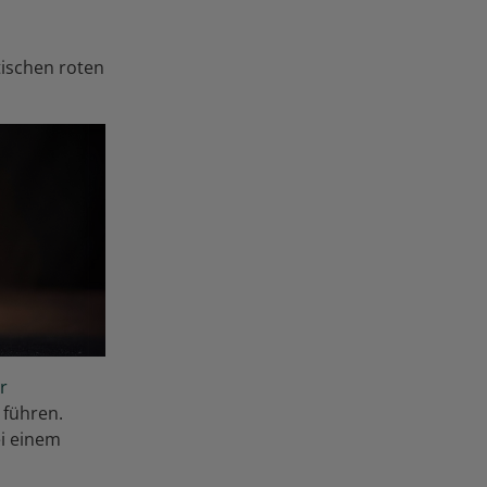
tischen roten
r
 führen.
ei einem