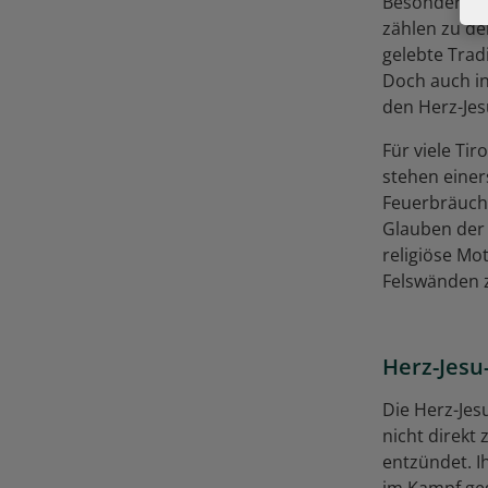
Besonders be
zählen zu d
gelebte Trad
Doch auch i
den Herz-Je
Für viele Ti
stehen einer
Feuerbräuche
Glauben der
religiöse Mo
Felswänden 
Herz-Jesu
Die Herz-Jes
nicht direk
entzündet. I
im Kampf ge