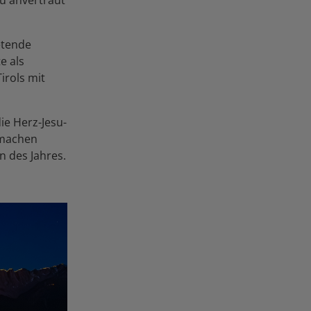
etende
e als
irols mit
e Herz-Jesu-
 machen
n des Jahres.