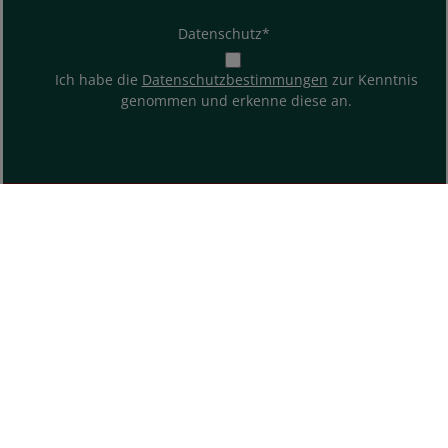
Datenschutz*
Ich habe die
Datenschutzbestimmungen
zur Kenntnis
genommen und erkenne diese an.
ÜBER UNS
SHOP SERVICE
INFORMATIONEN
KONTAKT & HILFE