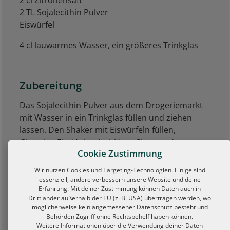
2 cl Zitronensaft
2 TL Sojalecithin Pulver
Eiswürfel
4 cl lauwarmes Wasser, ein größeres Trinkglas
Zubereitung
Das Sojalecithin Pulver aus dem Drogeriemarkt
mit Wasser in ein Trinkglas füllen und ziehen
lassen. Den Shaker mit Eiswürfeln füllen,
GletscherEis, Holunderblüten Sirup und
Cookie Zustimmung
Zitronensaft dazu geben. Kräftig schütteln und
auf 4 Shot-Gläser verteilen. Die Sojalecithin
Wir nutzen Cookies und Targeting-Technologien. Einige sind
Mischung mit einem Küchenmixer aufschäumen
essenziell, andere verbessern unsere Website und deine
Erfahrung. Mit deiner Zustimmung können Daten auch in
und als „Schnee“ mit einem Löffel auf die
Drittländer außerhalb der EU (z. B. USA) übertragen werden, wo
Cocktails geben. Genießen!
möglicherweise kein angemessener Datenschutz besteht und
Behörden Zugriff ohne Rechtsbehelf haben können.
Weitere Informationen über die Verwendung deiner Daten