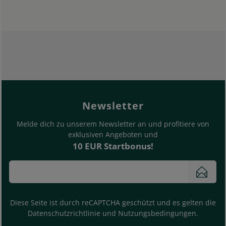
footer.general.newslette
Bitte deine E-Mail Adresse eingeben
Newsletter
Melde dich zu unserem Newsletter an und profitiere von
exklusiven Angeboten und
10 EUR Startbonus!
News
Diese Seite ist durch reCAPTCHA geschützt und es gelten die
Datenschutzrichtlinie
und
Nutzungsbedingungen
.